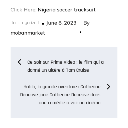
Click Here:
Nigeria soccer tracksuit
Posted
Uncategorized
June 8, 2023
By
on
mobanmarket
Post
Ce soir sur Prime Video : le film qui a
donné un ulcère à Tom Cruise
navigation
Habib, la grande aventure : Catherine
Deneuve joue Catherine Deneuve dans
une comédie à voir au cinéma