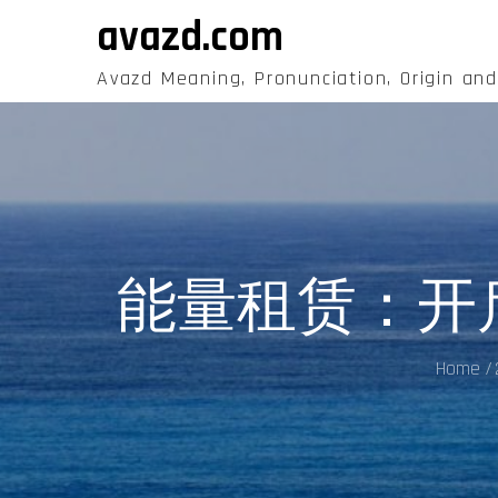
Skip
avazd.com
to
content
Avazd Meaning, Pronunciation, Origin an
能量租赁：开
Home