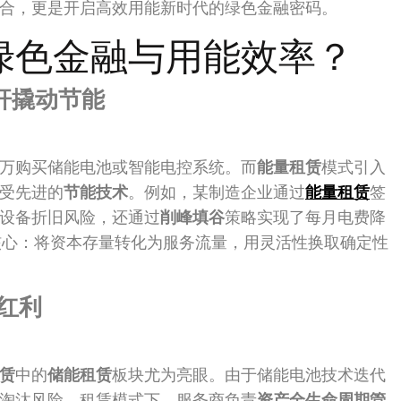
合，更是开启高效用能新时代的绿色金融密码。
绿色金融与用能效率？
杠杆撬动节能
万购买储能电池或智能电控系统。而
能量租赁
模式引入
受先进的
节能技术
。例如，某制造企业通过
能量租赁
签
设备折旧风险，还通过
削峰填谷
策略实现了每月电费降
核心：将资本存量转化为服务流量，用灵活性换取确定性
红利
赁
中的
储能租赁
板块尤为亮眼。由于储能电池技术迭代
淘汰风险。租赁模式下，服务商负责
资产全生命周期管