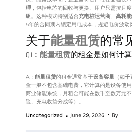
理
，包括电芯的回收与更换。用户只需按月度
组
。这种模式特别适合
充电桩运营商
、
高耗能
5年的合同期内锁定用电成本，规避电价波动
关于
能量租赁
的常
Q1：
能量租赁
的租金是如何计算
A：
能量租赁
的租金通常基于
设备容量
（如千
金一般不包含基础电费，它计算的是设备使用
商业储能系统，月租金可能在数千至数万元不
险、充电收益分成等）。
Posted
Uncategorized
June 29, 2026
By
on