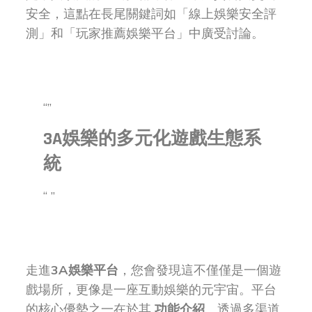
安全，這點在長尾關鍵詞如「線上娛樂安全評
測」和「玩家推薦娛樂平台」中廣受討論。
3A娛樂的多元化遊戲生態系
統
走進
3A娛樂平台
，您會發現這不僅僅是一個遊
戲場所，更像是一座互動娛樂的元宇宙。平台
的核心優勢之一在於其
功能介紹
。透過多渠道