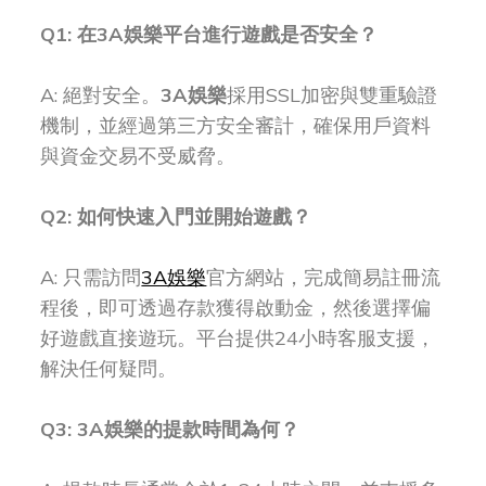
Q1: 在3A娛樂平台進行遊戲是否安全？
A: 絕對安全。
3A娛樂
採用SSL加密與雙重驗證
機制，並經過第三方安全審計，確保用戶資料
與資金交易不受威脅。
Q2: 如何快速入門並開始遊戲？
A: 只需訪問
3A娛樂
官方網站，完成簡易註冊流
程後，即可透過存款獲得啟動金，然後選擇偏
好遊戲直接遊玩。平台提供24小時客服支援，
解決任何疑問。
Q3: 3A娛樂的提款時間為何？