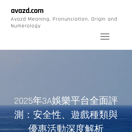
Skip
avazd.com
to
Avazd Meaning, Pronunciation, Origin and
content
Numerology
2025年3A娛樂平台全面評
測：安全性、遊戲種類與
優惠活動深度解析