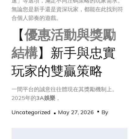
速」等選項，滿足不同注碼策略的玩家需求。
無論您是新手還是資深玩家，都能在此找到符
合個人節奏的遊戲。
【
優惠活動與獎勵
結構
】新手與忠實
玩家的雙贏策略
一間平台的誠意往往體現在其獎勵機制上。
2025年的
3A娛樂
，
Posted
Uncategorized
May 27, 2026
By
on