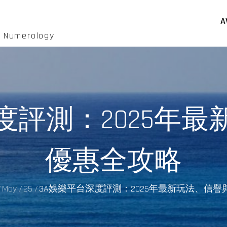
A
d Numerology
度評測：2025年
優惠全攻略
May
25
3A娛樂平台深度評測：2025年最新玩法、信