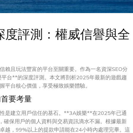
平台深度評測：權威信譽與全
信賴且玩法豐富的平台至關重要。作為一名資深SEO分
樂平台**的深度評測。本文將剖析2025年最新的遊戲趨
握平台核心價值，享受極致娛樂體驗。
的首要考量
性是建立用戶信任的基石。**3A娛樂**在2025年已通
術，確保用戶的個人資料與交易資訊滴水不漏。根據最新
卓越，99%以上的提款申請能在24小時內處理完畢。這