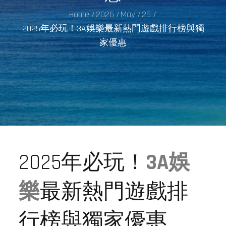
Home
2026
May
25
2025年必玩！3A娛樂最新熱門遊戲排行榜與獨
家優惠
2025年必玩！
3A娛
樂
最新熱門遊戲排
行榜與獨家優惠