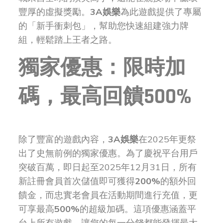
豐厚的虛擬獎勵。
3A娛樂
為此遊戲提供了專屬
的「新手衝刺包」，幫助您快速組建強力牌
組，輕鬆踏上王者之路。
獨家優惠：限時加
碼，最高回饋500%
除了豐富的遊戲內容，
3A娛樂
在2025年更祭
出了史無前例的獨家優惠。為了慶祝平台用戶
突破百萬，即日起至2025年12月31日，所有
新註冊會員首次儲值即可獲得
200%
的額外回
饋金，而忠實老會員在活動期間進行充值，更
可享最高
500%
的超級加碼。這項優惠涵蓋平
台上所有遊戲，讓您的每一分錢都能發揮最大