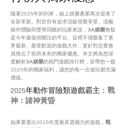
隨著2025年的到來，線上娛樂產業再次迎來了
全新革新。對於所有追求頂級視覺享受、流暢
操作體驗與豐厚回饋的玩家來說，
3A娛樂
無疑
是今年最值得關注的平台。這裡不僅匯集了業
界最新、最受歡迎的遊戲大作，更針對忠實會
員推出了前所未有的獨家優惠。本文將為您深
度解析
3A娛樂
的熱門遊戲排行榜，並帶您一窺
2025年的獨家福利，讓您的每一次遊玩都充滿
價值。
2025年動作冒險類遊戲霸主：
戰
神：諸神黃昏
如果要選出2025年度最具震撼力的遊戲，
戰