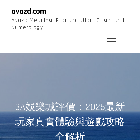
Skip
avazd.com
to
Avazd Meaning, Pronunciation, Origin and
content
Numerology
3A娛樂城評價：2025最新
玩家真實體驗與遊戲攻略
全解析