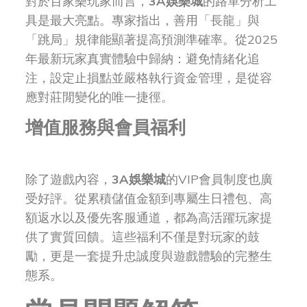
對於百家樂玩家而言，
3A娛樂城
的路單分析工
具是最大亮點。專家指出，善用「長龍」與
「跳局」規律能顯著提高預測準確率。從2025
年最新玩家真實體驗中歸納：避免情緒化追
注，設定止損點並嚴格執行資金管理，是從容
應對莊閒變化的唯一捷徑。
增值服務與會員福利
除了遊戲內容，
3A娛樂城
的VIP會員制度也廣
受好評。從累積儲值金額到專屬生日禮包、高
額返水以及優先客服通道，都為高活躍玩家提
供了實質回饋。這些福利不僅是對玩家的鼓
勵，更是一套提升忠誠度與遊戲體驗的完整生
態系。