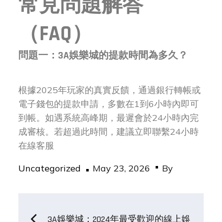
常見問題解答
（FAQ）
問題一：3A娛樂城的提款時間為多久？
根據2025年玩家的真實反饋，通過銀行轉帳或
電子錢包的提款申請，多數在1到6小時內即可
到帳。如遇系統高峰期，最遲會於24小時內完
成審核。若超過此時間，建議立即聯繫24小時
在線客服
Posted
Uncategorized
May 23, 2026
By
on
Post
3A娛樂城：2024年最受歡迎的線上娛