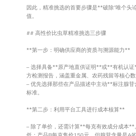
因此，精准挑选的首要步骤是**破除“唯个头
值。
## 高性价比虫草精准挑选三步骤
**第一步：明确供应商的资质与溯源能力**
– 选择具备**原产地直供证明**或**有机
方检测报告，涵盖重金属、农药残留等核心数
– 优先选择那些在产品描述中主动**标注腺
标准。
**第二步：利用平台工具进行成本核算**
– 除了单价，还需计算**每克有效成分成本*
低；产品B每克售价150元，但腺苷含量是A的