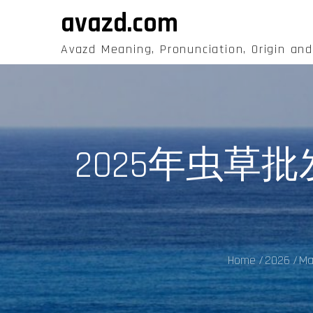
Skip
avazd.com
to
content
Avazd Meaning, Pronunciation, Origin an
2025年虫
Home
2026
Ma