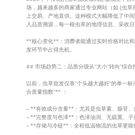
场，越来越多的商家通过专业网站（如 [虫草批发](http
上交易、产地直供。这种模式大幅降低了中间
入品质溯源，每一根虫草的地理信息、采收日
**核心变化**：消费者能通过实时价格对
发环节中占得先机。
## 市场趋势二：品质分级从“大小”转向“综合
以前，虫草批发仅靠“个头越大越好”的单一标准
合质量指数”** ：
– **有效成分含量**：尤其是虫草素、腺
– **完整度与色泽**：色泽油润、无硫熏
– **存储与冷链**：全程低温物流的虫草更