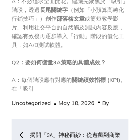
A：不必追求全面開花。建議先聚焦於「吸引」
階段，透過
長尾關鍵字
（例如「小預算高轉化
行銷技巧」）創作
部落格文章
或簡短教學影
片。利用社交平台的自然觸及測試內容反應，
確認有效後再逐步導入「行動」階段的優化工
具，如A/B測試軟體。
Q2：要如何衡量3A策略的具體成效？
A：每個階段應有對應的
關鍵績效指標 (KPI)
。
在「吸引
Posted
Uncategorized
May 18, 2026
By
on
Post
揭開「3A」神秘面紗：從遊戲到商業