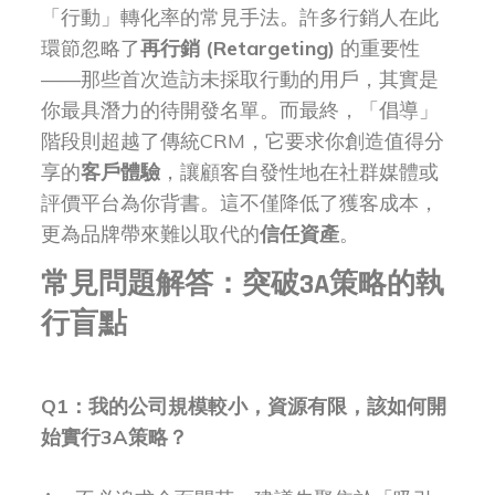
「行動」轉化率的常見手法。許多行銷人在此
環節忽略了
再行銷 (Retargeting)
的重要性
——那些首次造訪未採取行動的用戶，其實是
你最具潛力的待開發名單。而最終，「倡導」
階段則超越了傳統CRM，它要求你創造值得分
享的
客戶體驗
，讓顧客自發性地在社群媒體或
評價平台為你背書。這不僅降低了獲客成本，
更為品牌帶來難以取代的
信任資產
。
常見問題解答：突破3A策略的執
行盲點
Q1：我的公司規模較小，資源有限，該如何開
始實行3A策略？