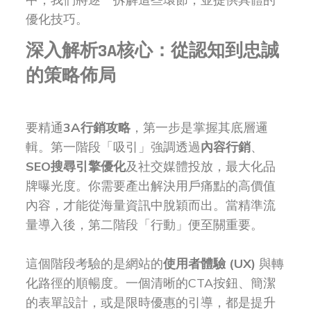
優化技巧。
深入解析3A核心：從認知到忠誠
的策略佈局
要精通
3A行銷攻略
，第一步是掌握其底層邏
輯。第一階段「吸引」強調透過
內容行銷
、
SEO搜尋引擎優化
及社交媒體投放，最大化品
牌曝光度。你需要產出解決用戶痛點的高價值
內容，才能從海量資訊中脫穎而出。當精準流
量導入後，第二階段「行動」便至關重要。
這個階段考驗的是網站的
使用者體驗 (UX)
與轉
化路徑的順暢度。一個清晰的CTA按鈕、簡潔
的表單設計，或是限時優惠的引導，都是提升