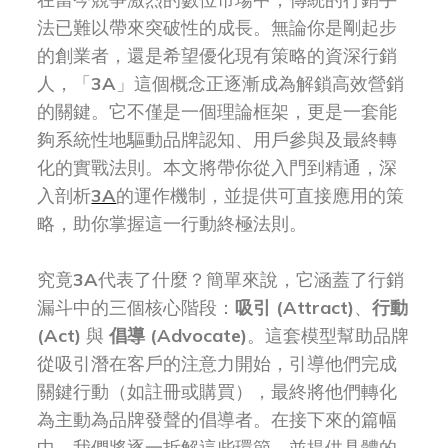
法已難以帶來突破性的成長。無論你是剛起步
的創業者，還是希望優化現有策略的資深行銷
人，「
3A
」這個概念正逐漸成為解鎖高效營銷
的關鍵。它不僅是一個理論框架，更是一套能
夠系統性地驅動品牌認知、用戶參與及最終轉
化的實戰法則。本文將帶你從入門到精通，深
入剖析
3A
的運作機制，並提供可直接應用的策
略，助你掌握這一行動終極法則。
究竟
3A
代表了什麼？簡單來說，它涵蓋了行銷
漏斗中的三個核心階段：
吸引 (Attract)
、
行動
(Act)
與
倡導 (Advocate)
。這套模型幫助品牌
從吸引潛在客戶的注意力開始，引導他們完成
關鍵行動（如註冊或購買），最終將他們轉化
為主動為品牌發聲的倡導者。在接下來的篇幅
中，我們將逐一拆解這些環節，並提供具體的