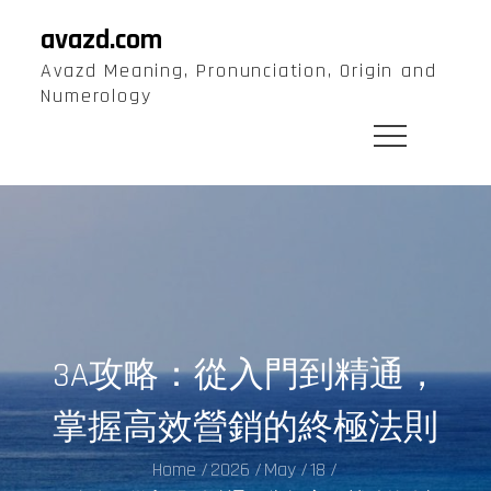
Skip
avazd.com
to
Avazd Meaning, Pronunciation, Origin and
content
Numerology
3A攻略：從入門到精通，
掌握高效營銷的終極法則
Home
2026
May
18