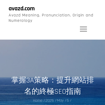
Skip
avazd.com
to
Avazd Meaning, Pronunciation, Origin and
content
Numerology
掌握3A策略：提升網站排
名的終極SEO指南
Home
2026
May
5