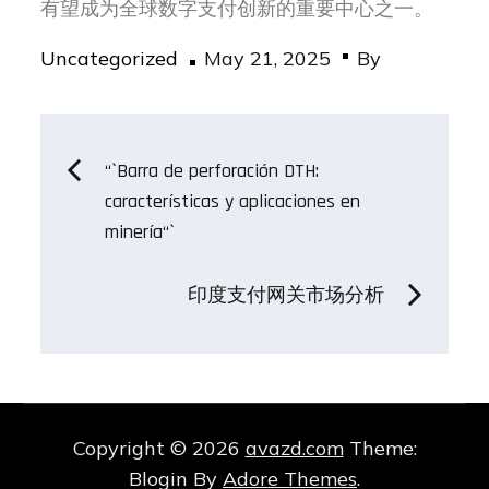
有望成为全球数字支付创新的重要中心之一。
Posted
Uncategorized
May 21, 2025
By
on
Post
“`Barra de perforación DTH:
características y aplicaciones en
navigation
minería“`
印度支付网关市场分析
Copyright © 2026
avazd.com
Theme:
Blogin By
Adore Themes
.