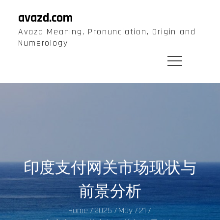
Skip
avazd.com
to
Avazd Meaning, Pronunciation, Origin and
content
Numerology
印度支付网关市场现状与
前景分析
Home
2025
May
21