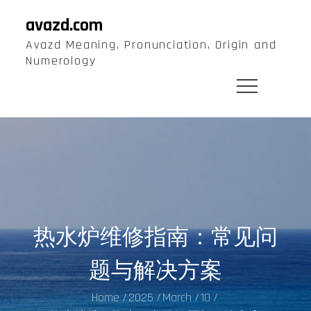
Skip
avazd.com
to
Avazd Meaning, Pronunciation, Origin and
content
Numerology
热水炉维修指南：常见问
题与解决方案
Home
2025
March
10