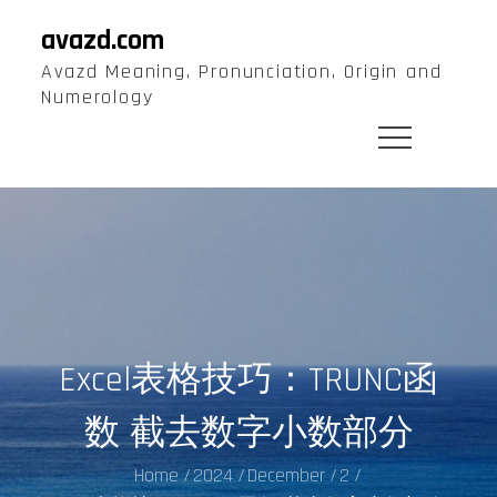
Skip
avazd.com
to
Avazd Meaning, Pronunciation, Origin and
content
Numerology
Excel表格技巧：TRUNC函
数 截去数字小数部分
Home
2024
December
2