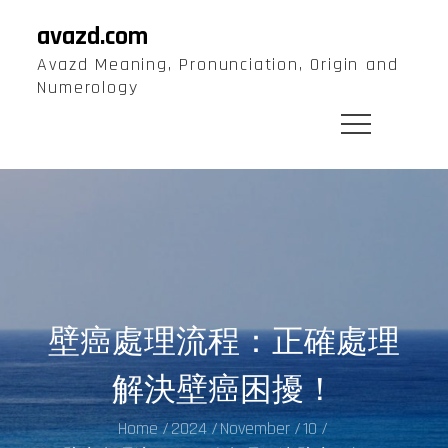
Skip
avazd.com
to
Avazd Meaning, Pronunciation, Origin and
content
Numerology
壁癌處理流程：正確處理
解決壁癌困擾！
Home
2024
November
10