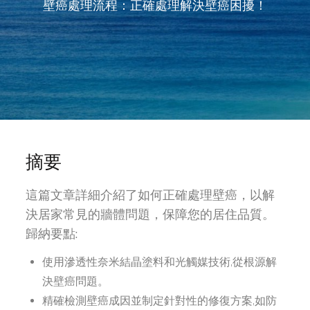
壁癌處理流程：正確處理解決壁癌困擾！
摘要
這篇文章詳細介紹了如何正確處理壁癌，以解
決居家常見的牆體問題，保障您的居住品質。
歸納要點:
使用滲透性奈米結晶塗料和光觸媒技術,從根源解
決壁癌問題。
精確檢測壁癌成因並制定針對性的修復方案,如防