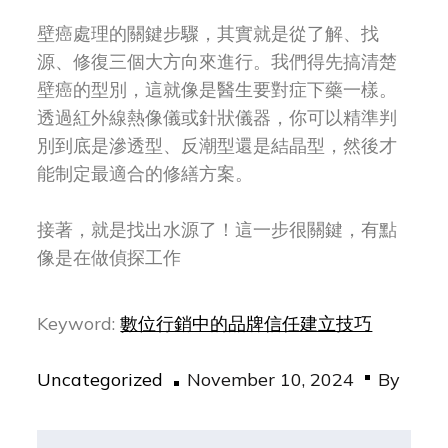
壁癌處理的關鍵步驟，其實就是從了解、找
源、修復三個大方向來進行。我們得先搞清楚
壁癌的型別，這就像是醫生要對症下藥一樣。
透過紅外線熱像儀或針狀儀器，你可以精準判
別到底是滲透型、反潮型還是結晶型，然後才
能制定最適合的修繕方案。
接著，就是找出水源了！這一步很關鍵，有點
像是在做偵探工作
Keyword:
數位行銷中的品牌信任建立技巧
Posted
Uncategorized
November 10, 2024
By
on